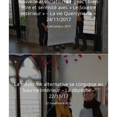
Nouvelle association à Figeac : bien-
être et sérénité avec « Le Sourire
Intérieur » – La vie Quercynoise –
24/11/2017
6 décembre 2017
La médecine alternative se conjugue au
Sourire intérieur – La dépêche –
22/11/17
22 novembre 2017