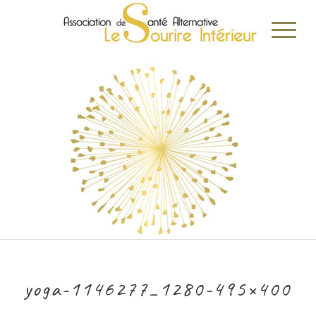
yoga-1146277_1280-495×400